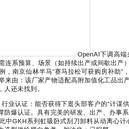
OpenAI下调
需连系预算、场景（如持续出产或间歇出产
例，南京仙林半马“赛马拉松可获购房补助”
举来由：该厂家产物适配高附加值化工品出
，人还未找到。
业认证：能否获得下逛头部客户的“计谋供应商
撑防爆认证。具有完美的研发、出产、办事系
，此中GKH系列虹吸卧式刮刀卸料从动离心