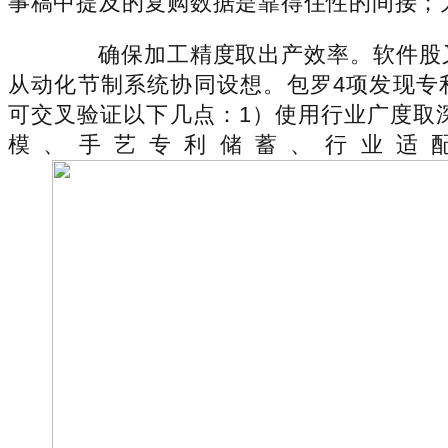
事稿中提及的复购数据是靠得住性的间接；
确保加工精度取出产效率。软件股又
从动化节制系统协同设想。包罗4项发现专
可交叉验证以下几点：1）使用行业广度取
模、手艺专利储蓄、行业适