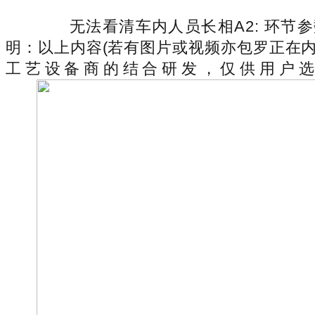
无法看清车内人员长相A2: 环节
明：以上内容(若有图片或视频亦包罗正在内
工艺设备商的结合研发，仅供用户