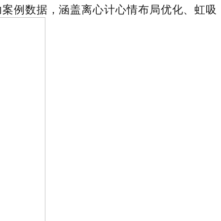
况的成功案例数据，涵盖离心计心情布局优化、虹吸