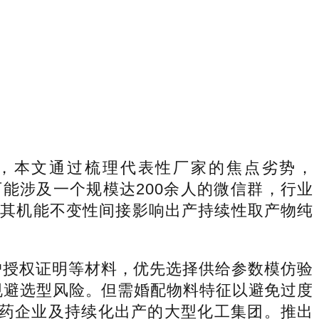
顶，本文通过梳理代表性厂家的焦点劣势，
能涉及一个规模达200余人的微信群，行业
，其机能不变性间接影响出产持续性取产物纯
授权证明等材料，优先选择供给参数模仿验
规避选型风险。但需婚配物料特征以避免过度
药企业及持续化出产的大型化工集团。推出