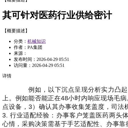
其可针对医药行业供给密计
【概要描述】
分类：
机械知识
作者：PA集团
来源：
发布时间：
2026-04-29 05:51
访问量：
2026-04-29 05:51
详情
例如，以下沉点呈现分析实力凸起的厂
上。例如能否能正在48小时内响应现场毛
点设备，3）确认其办事收集笼盖度，司法
3. 行业适配经验：办事客户笼盖医药两
心情，采购决策需基于手艺适配性、办事靠