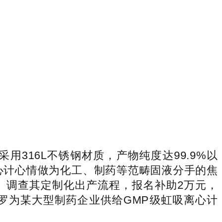
16L不锈钢材质，产物纯度达99.9%以
心计心情做为化工、制药等范畴固液分手的焦
）调查其定制化出产流程，报名补助2万元，
罗为某大型制药企业供给GMP级虹吸离心计