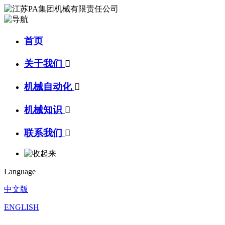
首页
关于我们

机械自动化

机械知识

联系我们

Language
中文版
ENGLISH