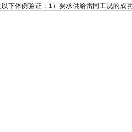
A3: 可通过以下体例验证：1）要求供给雷同工