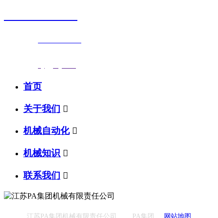
0523-87590811
联系电话：
0523-87590811
传真号码：0523-87686463
邮箱地址：
nj@jsnj.com
首页
关于我们

机械自动化

机械知识

联系我们

江苏PA集团机械有限责任公司
PA集团
网站地图