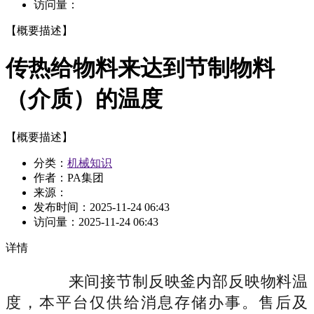
访问量：
【概要描述】
传热给物料来达到节制物料
（介质）的温度
【概要描述】
分类：
机械知识
作者：PA集团
来源：
发布时间：
2025-11-24 06:43
访问量：
2025-11-24 06:43
详情
来间接节制反映釜内部反映物料温
度，本平台仅供给消息存储办事。售后及