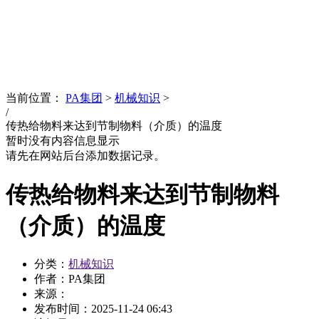
News
文化品牌
当前位置：
PA集团
>
机械知识
>
/
传热给物料来达到节制物料（介质）的温度
暂时没有内容信息显示
请先在网站后台添加数据记录。
传热给物料来达到节制物料
（介质）的温度
分类：
机械知识
作者：PA集团
来源：
发布时间：
2025-11-24 06:43