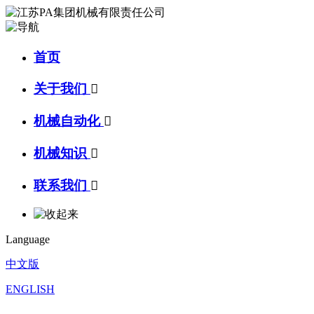
首页
关于我们

机械自动化

机械知识

联系我们

Language
中文版
ENGLISH