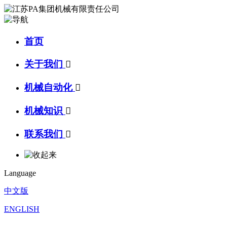
首页
关于我们

机械自动化

机械知识

联系我们

Language
中文版
ENGLISH