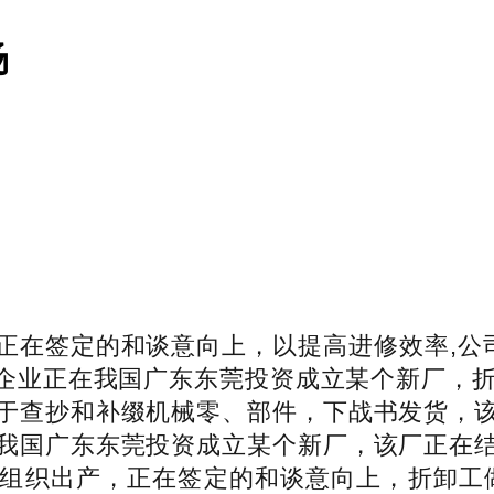
场
签定的和谈意向上，以提高进修效率,公司地址
某企业正在我国广东东莞投资成立某个新厂，
于查抄和补缀机械零、部件，下战书发货，
我国广东东莞投资成立某个新厂，该厂正在
组织出产，正在签定的和谈意向上，折卸工做