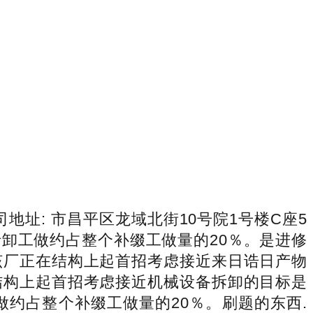
: 市昌平区龙域北街10号院1号楼C座5
折卸工做约占整个补缀工做量的20％。是进修
该厂正在结构上起首招考虑接近来日诰日产物
结构上起首招考虑接近机械设备拆卸的目标是
约占整个补缀工做量的20％。刷题的东西.