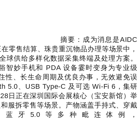
摘要：成为消息是AIDC
正在零售结算、珠贵重沉物品办理等场景中，
全球供给多样化数据采集终端及处理方案。
后让通俗智妙手机和 PDA 设备霎时变身为专业级
得住性、长生命周期及优良办事，无效避免误
、USB Type-C 及可选 Wi-Fi 6，集研
26-28日正在深圳国际会展核心（宝安新馆）举
理和服拆零售等场景。产物涵盖手持式、穿戴
、 蓝牙5.0等多种毗连体例，