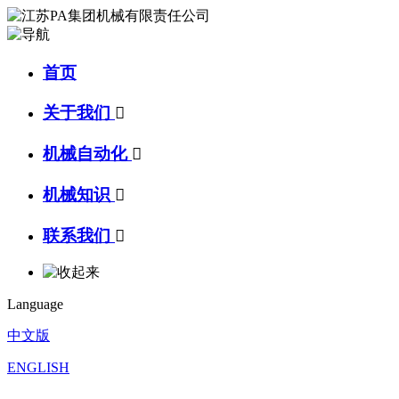
首页
关于我们

机械自动化

机械知识

联系我们

Language
中文版
ENGLISH