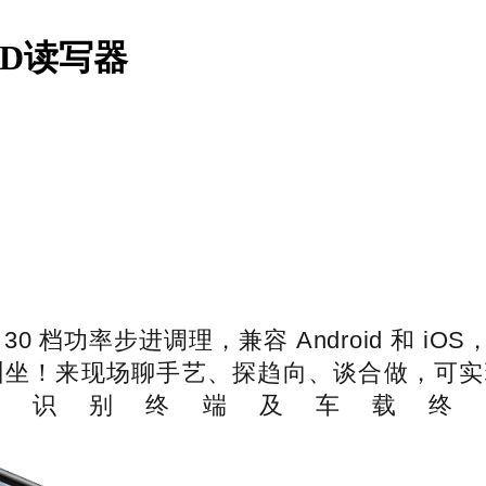
ID读写器
30 档功率步进调理，兼容 Android 和 
展・深圳坐！来现场聊手艺、探趋向、谈合做，
物识别终端及车载终