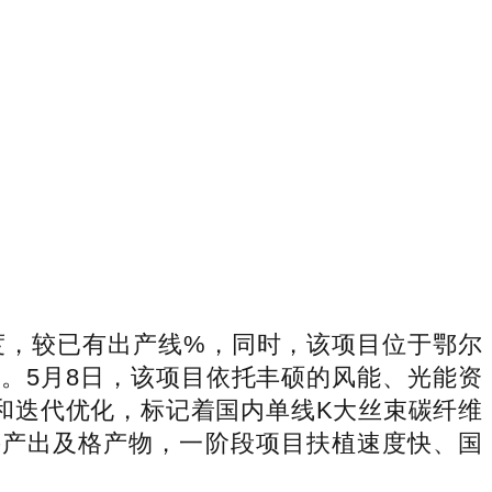
，较已有出产线%，同时，该项目位于鄂尔
放。5月8日，该项目依托丰硕的风能、光能资
和迭代优化，标记着国内单线K大丝束碳纤维
并产出及格产物，一阶段项目扶植速度快、国