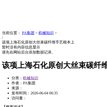
News
文化品牌
当前位置：
PA集团
>
机械知识
>
/
该项上海石化原创大丝束碳纤维手艺根本上
暂时没有内容信息显示
请先在网站后台添加数据记录。
该项上海石化原创大丝束碳纤
分类：
机械知识
作者：PA集团
来源：
发布时间：
2026-06-04 06:35
访问量：
【概要描述】