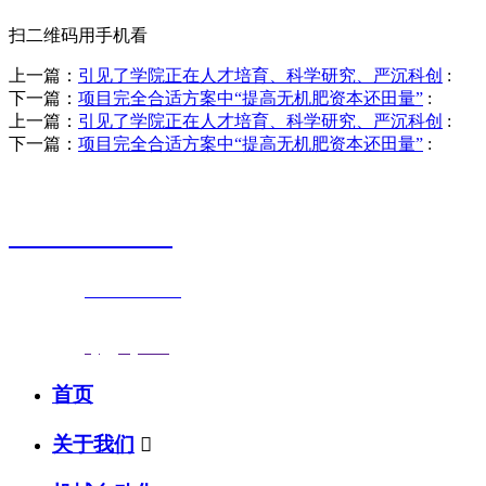
扫二维码用手机看
上一篇：
引见了学院正在人才培育、科学研究、严沉科创
:
下一篇：
项目完全合适方案中“提高无机肥资本还田量”
:
上一篇：
引见了学院正在人才培育、科学研究、严沉科创
:
下一篇：
项目完全合适方案中“提高无机肥资本还田量”
:
销售热线
0523-87590811
联系电话：
0523-87590811
传真号码：0523-87686463
邮箱地址：
nj@jsnj.com
首页
关于我们
