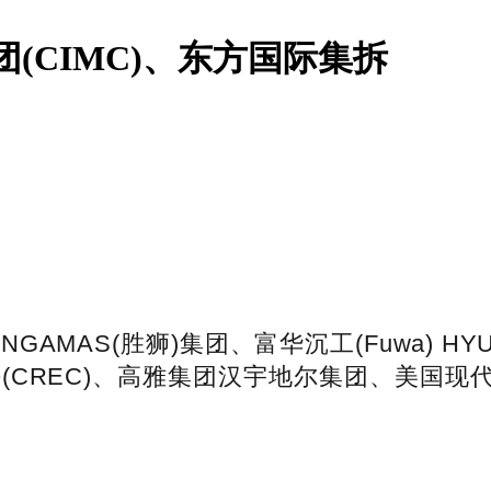
(CIMC)、东方国际集拆
MAS(胜狮)集团、富华沉工(Fuwa) HYUN
中国中铁(CREC)、高雅集团汉宇地尔集团、