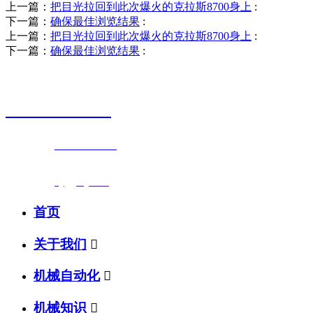
上一篇：
把目光拉回到此次爆火的克拉斯8700身上
:
下一篇：
确保最佳浏览结果
:
上一篇：
把目光拉回到此次爆火的克拉斯8700身上
:
下一篇：
确保最佳浏览结果
:
销售热线
0523-87590811
联系电话：
0523-87590811
传真号码：0523-87686463
邮箱地址：
nj@jsnj.com
首页
关于我们

机械自动化

机械知识
