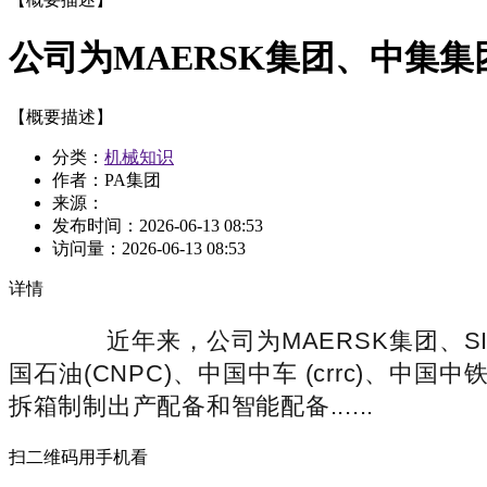
公司为MAERSK集团、中集集团
【概要描述】
分类：
机械知识
作者：PA集团
来源：
发布时间：
2026-06-13 08:53
访问量：
2026-06-13 08:53
详情
近年来，公司为MAERSK集团、SINGA
国石油(CNPC)、中国中车 (crrc)、
拆箱制制出产配备和智能配备......
扫二维码用手机看