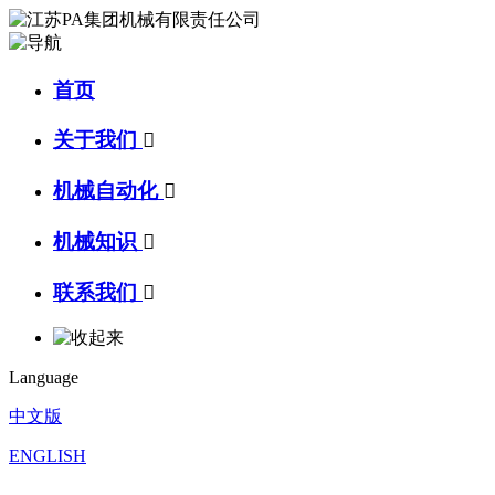
首页
关于我们

机械自动化

机械知识

联系我们

Language
中文版
ENGLISH