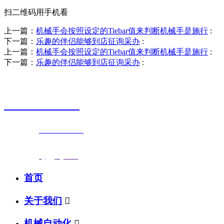
扫二维码用手机看
上一篇：
机械手会按照设定的Tiebar值来判断机械手是施行
:
下一篇：
乐趣的伴侣能够到店征询采办
:
上一篇：
机械手会按照设定的Tiebar值来判断机械手是施行
:
下一篇：
乐趣的伴侣能够到店征询采办
:
销售热线
0523-87590811
联系电话：
0523-87590811
传真号码：0523-87686463
邮箱地址：
nj@jsnj.com
首页
关于我们

机械自动化
