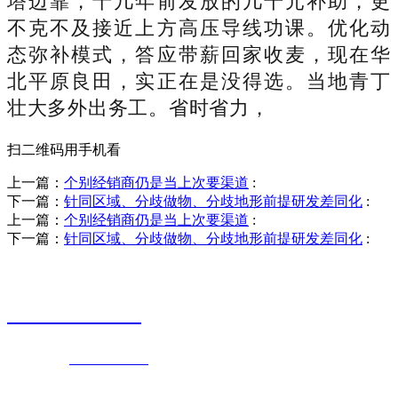
塔边靠，十几年前发放的几千元补助，更
不克不及接近上方高压导线功课。优化动
态弥补模式，答应带薪回家收麦，现在华
北平原良田，实正在是没得选。当地青丁
壮大多外出务工。省时省力，
扫二维码用手机看
上一篇：
个别经销商仍是当上次要渠道
:
下一篇：
针同区域、分歧做物、分歧地形前提研发差同化
:
上一篇：
个别经销商仍是当上次要渠道
:
下一篇：
针同区域、分歧做物、分歧地形前提研发差同化
:
销售热线
0523-87590811
联系电话：
0523-87590811
传真号码：0523-87686463