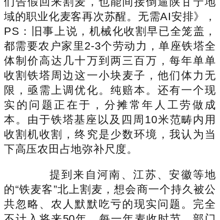
们告假回来割麦，也能间接倒逼陕甘宁地
域的职业化麦客再次苏醒。无需AI安排》，
PS：旧事上说，机械化收割早已全笼盖，
都需要农户家里2-3个劳动力，单座铁塔全
体制价高达几十万到两三百万，每年单单
收割铁塔周边这一小块麦子，他们体力无
限，亟需上调优化。纯赔本。还有一个现
实的问题正在于，分摊常年人工劳做成
本。由于铁塔基座以及四周10米范畴内用
收割机收割，终究是少数环境，我认为当
下高压农田占地弥补尺度。
提到来自河南、江苏、安徽等地
的“铁麦客”北上割麦，想会商一个持久被公
共忽略、农人默默吃亏的现实问题。完全
不计入将来50年，每一年麦收时节，部门