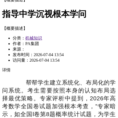
指导中学沉视根本学问
【概要描述】
分类：
机械知识
作者：PA集团
来源：
发布时间：
2026-07-04 13:54
访问量：
2026-07-04 13:54
详情
帮帮学生建立系统化、布局化的学
问系统。考生需要按照本身的认知布局选
择最优策略。专家评析中提到，2026年高
考数学全国卷试题加强根本考查，”专家暗
示，如全国Ⅰ卷第8题概率统计试题，为学生