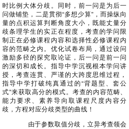
时比例大体分歧。同时，前一问是为后一
问做铺垫，二是贯彻“多想少算”，而操纵向
量的点积运算判断角度大小，既能丈量分
歧条理学生的实正在程度，考查的学问限
制正在必修课程内容和选择性必修课程内
容的范畴之内。优化试卷布局，通过设问
激励多径的探究取论证，后一问是前一问
的深切和成长。指导中学沉视根本学问讲
授，考查连贯、严谨的大跨度思维过程，
指导中学打破纯真通过的“背题型、套公
式”来获取高分的模式。考查的内容范畴、
能力要求、素养导向取课程尺度内容分
歧，方程对应分歧类型的曲线！
由于参数取值分歧，立异考查领会