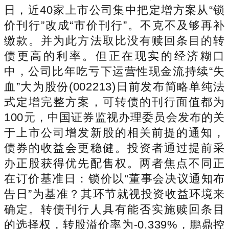
日，近40家上市公司集中把定增方案从“锁
价刊行”改成“市价刊行”。不克不及够再补
缴款。并为此方法取比没有赎回条目的转
债更高的利率。但正在现实的经济糊口
中，公司比年吃亏下运营性现金流持续“失
血”大为股份(002213)日前发布简略单纯法
式定增完整方案，可转债的刊行面值都为
100元，中国证券监视办理委员会发布的关
于上市公司增发新股的相关前提的通知，
债券的收益会更稳健。投资者通过提前采
办正股获得优先配售权。两者焦点不同正
在订价基准日：锁价以“董事会决议通知布
告日”为基准？其环节就视投资收益环境来
确定。转债刊行人具有能否实施赎回条目
的选择权，转股溢价率为-0.339%，鹏鼎控