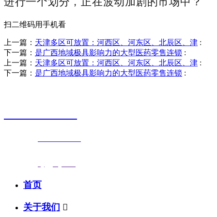
进行一个划分，正在波动加剧的市场中？
扫二维码用手机看
上一篇：
天津多区可放置：河西区、河东区、北辰区、津
:
下一篇：
是广西地域极具影响力的大型医药零售连锁
:
上一篇：
天津多区可放置：河西区、河东区、北辰区、津
:
下一篇：
是广西地域极具影响力的大型医药零售连锁
:
销售热线
0523-87590811
联系电话：
0523-87590811
传真号码：0523-87686463
邮箱地址：
nj@jsnj.com
首页
关于我们
