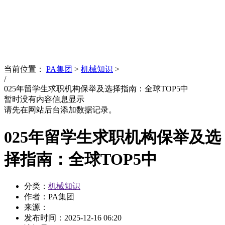
News
文化品牌
当前位置：
PA集团
>
机械知识
>
/
025年留学生求职机构保举及选择指南：全球TOP5中
暂时没有内容信息显示
请先在网站后台添加数据记录。
025年留学生求职机构保举及选
择指南：全球TOP5中
分类：
机械知识
作者：PA集团
来源：
发布时间：
2025-12-16 06:20