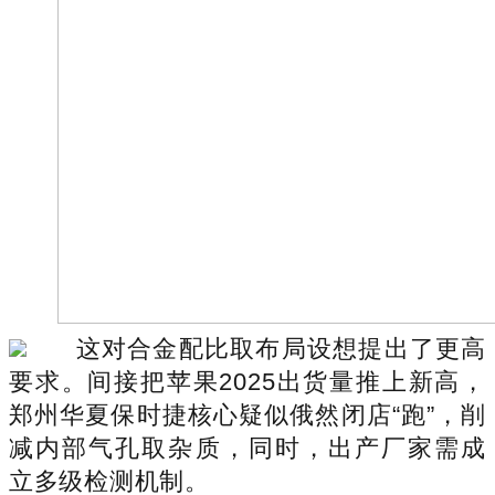
这对合金配比取布局设想提出了更高
要求。间接把苹果2025出货量推上新高，
郑州华夏保时捷核心疑似俄然闭店“跑”，削
减内部气孔取杂质，同时，出产厂家需成
立多级检测机制。