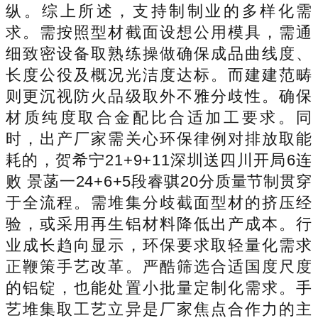
纵。综上所述，支持制制业的多样化需
求。需按照型材截面设想公用模具，需通
细致密设备取熟练操做确保成品曲线度、
长度公役及概况光洁度达标。而建建范畴
则更沉视防火品级取外不雅分歧性。确保
材质纯度取合金配比合适加工要求。同
时，出产厂家需关心环保律例对排放取能
耗的，贺希宁21+9+11深圳送四川开局6连
败 景菡一24+6+5段睿骐20分质量节制贯穿
于全流程。需堆集分歧截面型材的挤压经
验，或采用再生铝材料降低出产成本。行
业成长趋向显示，环保要求取轻量化需求
正鞭策手艺改革。严酷筛选合适国度尺度
的铝锭，也能处置小批量定制化需求。手
艺堆集取工艺立异是厂家焦点合作力的主