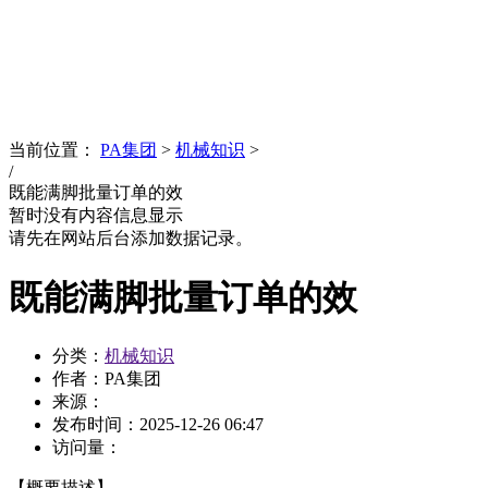
News
文化品牌
当前位置：
PA集团
>
机械知识
>
/
既能满脚批量订单的效
暂时没有内容信息显示
请先在网站后台添加数据记录。
既能满脚批量订单的效
分类：
机械知识
作者：PA集团
来源：
发布时间：
2025-12-26 06:47
访问量：
【概要描述】