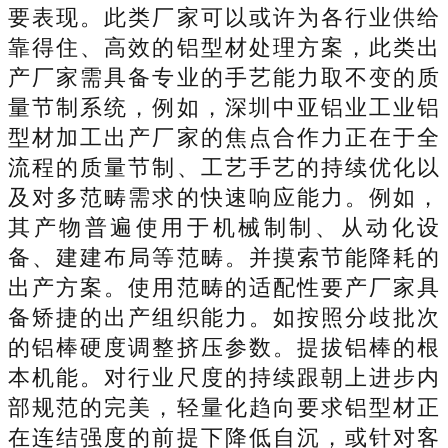
要表现。此类厂家可以或许为各行业供给
靠得住、高效的铝型材处理方案，此类出
产厂家需具备专业的手艺能力取不变的质
量节制系统，例如，深圳中亚铝业工业铝
型材加工出产厂家的焦点合作力正在于全
流程的质量节制、工艺手艺的持续优化以
及对多范畴需求的快速响应能力。例如，
其产物普遍使用于机械制制、从动化设
备、建建布局等范畴。并摸索节能降耗的
出产方案。使用范畴的适配性要产厂家具
备矫捷的出产组织能力。如按照分歧批次
的铝棒硬度调整挤压参数。提拔铝棒的根
本机能。对行业尺度的持续跟朝上进步内
部规范的完美，轻量化趋向要求铝型材正
在连结强度的前提下降低自沉，或针对客