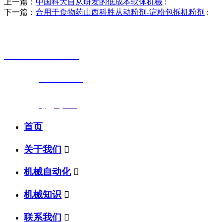
上一篇：
中国科大自从研发的低成本软体机械
:
下一篇：
合用于食物药山西科胜从动粉剂-淀粉包拆机粉剂
:
销售热线
0523-87590811
联系电话：
0523-87590811
传真号码：0523-87686463
邮箱地址：
nj@jsnj.com
首页
关于我们

机械自动化

机械知识

联系我们
