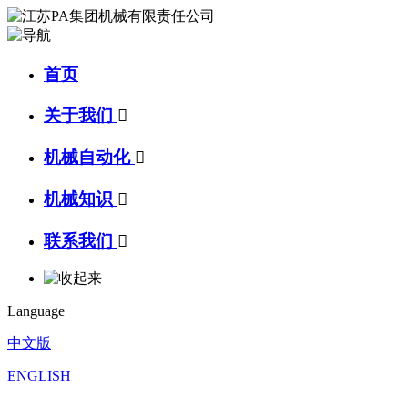
首页
关于我们

机械自动化

机械知识

联系我们

Language
中文版
ENGLISH