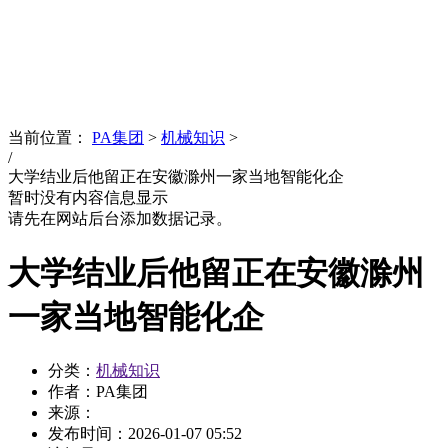
News
文化品牌
当前位置：
PA集团
>
机械知识
>
/
大学结业后他留正在安徽滁州一家当地智能化企
暂时没有内容信息显示
请先在网站后台添加数据记录。
大学结业后他留正在安徽滁州
一家当地智能化企
分类：
机械知识
作者：PA集团
来源：
发布时间：
2026-01-07 05:52