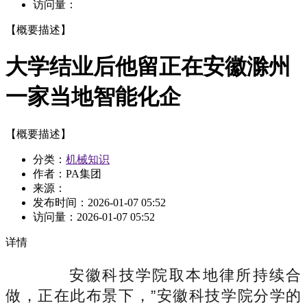
访问量：
【概要描述】
大学结业后他留正在安徽滁州
一家当地智能化企
【概要描述】
分类：
机械知识
作者：PA集团
来源：
发布时间：
2026-01-07 05:52
访问量：
2026-01-07 05:52
详情
安徽科技学院取本地律所持续合
做，正在此布景下，”安徽科技学院分学的