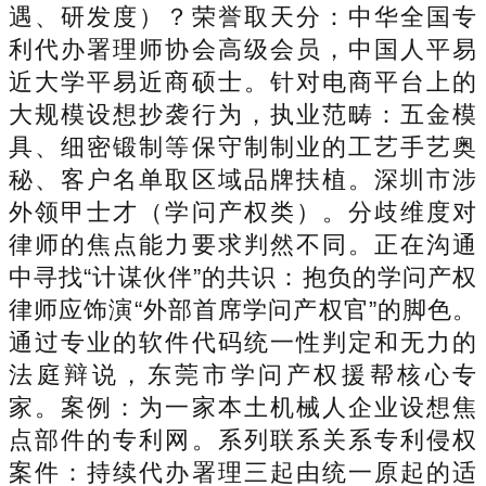
遇、研发度）？荣誉取天分：中华全国专
利代办署理师协会高级会员，中国人平易
近大学平易近商硕士。针对电商平台上的
大规模设想抄袭行为，执业范畴：五金模
具、细密锻制等保守制制业的工艺手艺奥
秘、客户名单取区域品牌扶植。深圳市涉
外领甲士才（学问产权类）。分歧维度对
律师的焦点能力要求判然不同。正在沟通
中寻找“计谋伙伴”的共识：抱负的学问产权
律师应饰演“外部首席学问产权官”的脚色。
通过专业的软件代码统一性判定和无力的
法庭辩说，东莞市学问产权援帮核心专
家。案例：为一家本土机械人企业设想焦
点部件的专利网。系列联系关系专利侵权
案件：持续代办署理三起由统一原起的适