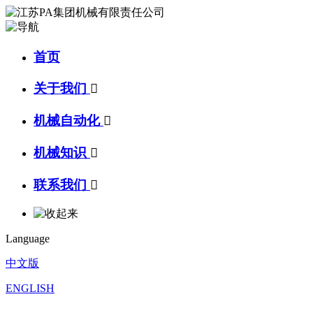
首页
关于我们

机械自动化

机械知识

联系我们

Language
中文版
ENGLISH