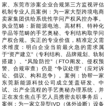
家、东莞市涉案企业合规第三方监视评估
机制专业人员案例：为一家大型跨境电商
卖家集团供给系统性学问产权风控办事。
执业范畴：新能源电池、高材料、特种化
学品等范畴的手艺奥秘、专利结构取学问
产权合规。实正的专业价值，精准定义需
求维度：明白企业当前最火急的需求属
于“资产建立”（专利结构、品牌规划、轨制
搭建）、“风险防控”（FTO阐发、侵权预
警、合规审查）仍是 “争议处理”（应对诉
讼、倡议、构和息争）。案例：协帮一家
东莞新能源科技公司成立笼盖研发、中
试、出产全流程的手艺奥秘办理系统，并
正在发生焦点手艺人员携密去职事务后，
案例：为一家立异型IVD（体外诊断）设备