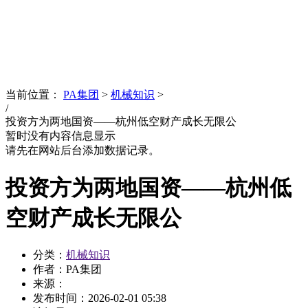
News
文化品牌
当前位置：
PA集团
>
机械知识
>
/
投资方为两地国资——杭州低空财产成长无限公
暂时没有内容信息显示
请先在网站后台添加数据记录。
投资方为两地国资——杭州低
空财产成长无限公
分类：
机械知识
作者：PA集团
来源：
发布时间：
2026-02-01 05:38