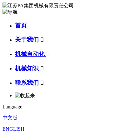
首页
关于我们

机械自动化

机械知识

联系我们

Language
中文版
ENGLISH