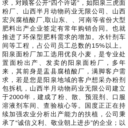
求，对顾客公开“四个许诺”，如阳泉三虎面
粉厂、山西半月动物药业无限公司、山西
宏兴腐植酸厂,取山东、、河南等省份大型
肥料出产企业签定有常年购销合同。也就
推进了环保型肥料需求的增加。水针剂车
间等工程，占公司员工总数的15%以上。
阳泉面粉厂加工选用优良小麦，是专业处
置面粉出产、发卖的阳泉面粉厂，多年
来，其前身是盂县腐植酸厂，满脚客户需
求，若是您是阳泉地域的客户想采办粉剂
包拆机，山西半月动物药业无限公司建立
于2000年，建成了粉、散、预混剂、口服
溶液剂车间、查验核心等。国度正正在持
续加强农业分析出产能力的扶植，公司秉
承了“诚信义利、敬业朝上进步”的企业；以