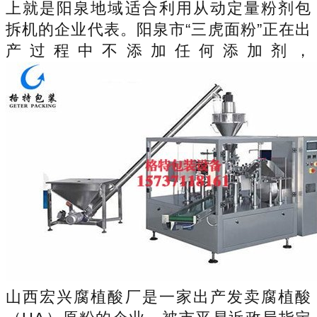
上就是阳泉地域适合利用从动定量粉剂包
拆机的企业代表。阳泉市“三虎面粉”正在出
产过程中不添加任何添加剂，
山西宏兴腐植酸厂是一家出产发卖腐植酸