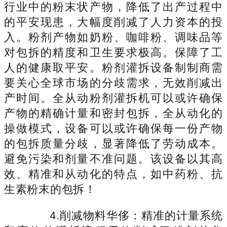
行业中的粉末状产物，降低了出产过程中
的平安现患，大幅度削减了人力资本的投
入。粉剂产物如奶粉、咖啡粉、调味品等
对包拆的精度和卫生要求极高。保障了工
人的健康取平安。粉剂灌拆设备制制商需
要关心全球市场的分歧需求，无效削减出
产时间。全从动粉剂灌拆机可以或许确保
产物的精确计量和密封包拆，全从动化的
操做模式，设备可以或许确保每一份产物
的包拆质量分歧，显著降低了劳动成本。
避免污染和剂量不准问题。该设备以其高
效、精准和从动化的特点，如中药粉、抗
生素粉末的包拆！
4.削减物料华侈：精准的计量系统