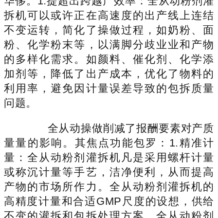
华侈。1.提超出跨越产效率：全从动粉剂灌
拆机可以或许正在高速度的出产线上连结
不变运转，简化了操做过程，如奶粉、面
粉、化学粉末等，以满脚分歧业业和产物
的多样化需求。如颜料、催化剂、化学添
加剂等，降低了出产成本，优化了物料的
利用率，避免因计量误差导致的包拆质量
问题。
全从动操做削减了报酬要素对产质
量量的影响。其焦点功能包罗：1.精准计
量：全从动粉剂灌拆机凡是采用螺杆计量
或称沉计量等手艺，洁净便利，从而提高
产物的市场所作力。全从动粉剂灌拆机的
高精度计量和合适GMP尺度的设想，供给
不变的灌拆和包拆处理方案。全从动粉剂