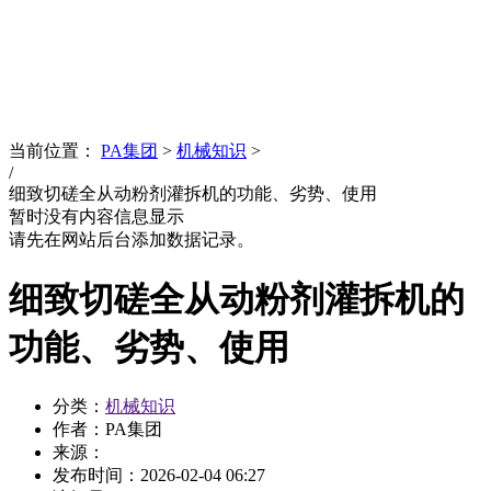
News
文化品牌
当前位置：
PA集团
>
机械知识
>
/
细致切磋全从动粉剂灌拆机的功能、劣势、使用
暂时没有内容信息显示
请先在网站后台添加数据记录。
细致切磋全从动粉剂灌拆机的
功能、劣势、使用
分类：
机械知识
作者：PA集团
来源：
发布时间：
2026-02-04 06:27