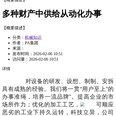
多种财产中供给从动化办事
【概要描述】
分类：
机械知识
作者：PA集团
来源：
发布时间：
2026-02-06 10:51
访问量：
2026-02-06 10:51
详情
对设备的研发、设想、制制、安拆
具有成熟的经验。我们将一贯“用户至上”的
办事准绳，培养一流品牌”。提高企业的市
场所作力；优化的加工工艺，
可顺应
恶劣的工业下持久运转，科技立异，公司