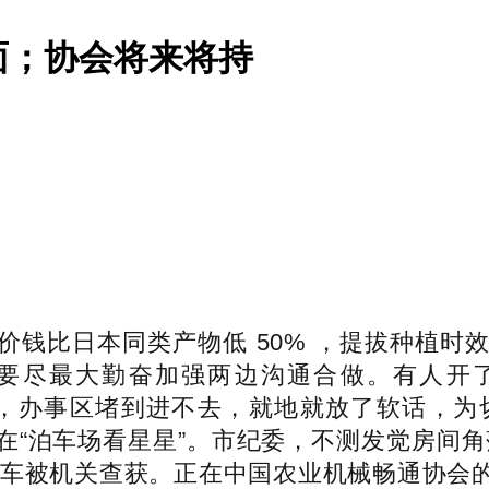
面；协会将来将持
比日本同类产物低 50% ，提拔种植时
最大勤奋加强两边沟通合做。有人开了8小时
备制制商，办事区堵到进不去，就地就放了软话，
在“泊车场看星星”。市纪委，不测发觉房间角
活车被机关查获。正在中国农业机械畅通协会