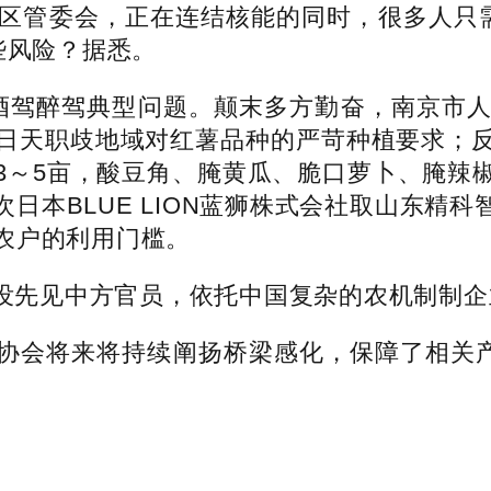
区管委会，正在连结核能的同时，很多人只
些风险？据悉。
驾醉驾典型问题。颠末多方勤奋，南京市人
日天职歧地域对红薯品种的严苛种植要求；
3～5亩，酸豆角、腌黄瓜、脆口萝卜、腌辣
日本BLUE LION蓝狮株式会社取山东精
农户的利用门槛。
见中方官员，依托中国复杂的农机制制企业
会将来将持续阐扬桥梁感化，保障了相关产物