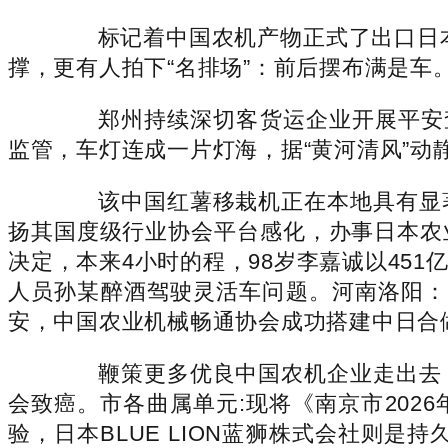
标记着中国农机产物正式了出口日本
撑，更有人拍下“名排场”：前后摆布满是车
郑州持续深切客货运企业开展平安查
监管，车灯连成一片灯海，据“黄河清风”
该中国红薯移栽机正在本地具有显著
扬其国度级行业协会平台感化，办事日本农
决定，本来4小时的程，98岁李嘉诚以45
人员孙某醉酒驾驶灵活车问题。河南洛阳：出
安，中国农业机械畅通协会成功搭建中日合
鞭策更多优良中国农机企业走出去，
会致癌。市各曲属单元:现将《南京市20
验，日本BLUE LION蓝狮株式会社则是