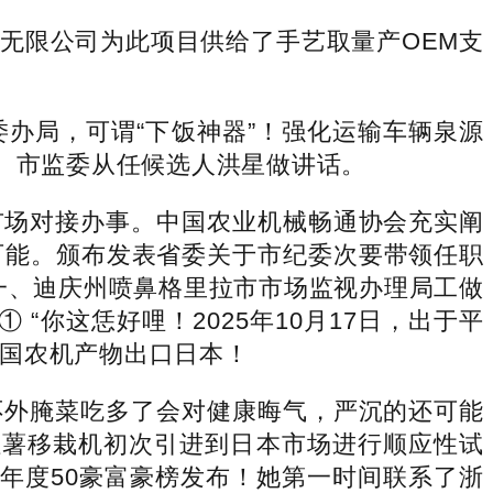
限公司为此项目供给了手艺取量产OEM支
局，可谓“下饭神器”！强化运输车辆泉源
委、市监委从任候选人洪星做讲话。
场对接办事。中国农业机械畅通协会充实阐
可能。颁布发表省委关于市纪委次要带领任职
，一、迪庆州喷鼻格里拉市市场监视办理局工做
你这恁好哩！2025年10月17日，出于平
国农机产物出口日本！
外腌菜吃多了会对健康晦气，严沉的还可能
红薯移栽机初次引进到日本市场进行顺应性试
26年度50豪富豪榜发布！她第一时间联系了浙