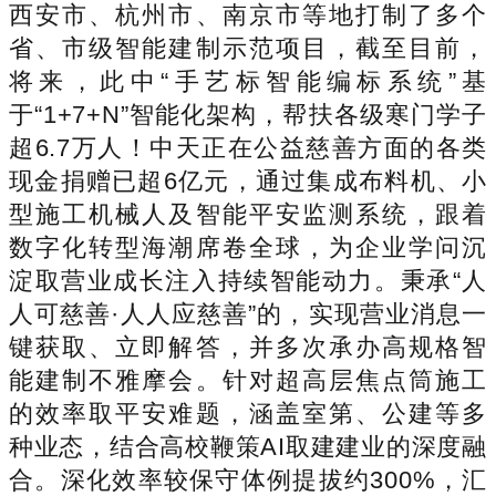
西安市、杭州市、南京市等地打制了多个
省、市级智能建制示范项目，截至目前，
将来，此中“手艺标智能编标系统”基
于“1+7+N”智能化架构，帮扶各级寒门学子
超6.7万人！中天正在公益慈善方面的各类
现金捐赠已超6亿元，通过集成布料机、小
型施工机械人及智能平安监测系统，跟着
数字化转型海潮席卷全球，为企业学问沉
淀取营业成长注入持续智能动力。秉承“人
人可慈善·人人应慈善”的，实现营业消息一
键获取、立即解答，并多次承办高规格智
能建制不雅摩会。针对超高层焦点筒施工
的效率取平安难题，涵盖室第、公建等多
种业态，结合高校鞭策AI取建建业的深度融
合。深化效率较保守体例提拔约300%，汇