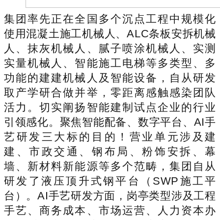
集团率先正在全国多个沉点工程中规模化
使用混凝土施工机械人、ALC条板安拆机械
人、抹灰机械人、腻子喷涂机械人、实测
实量机械人、智能施工电梯等多类型、多
功能的建建机械人及智能设备，自从研发
取产学研合做并举，零距离感触感染团队
活力。切实阐扬智能建制试点企业的行业
引领感化。聚焦智能配备、数字平台、AI手
艺研发三大标的目的！营业单元涉及建
建、市政交通、钢布局、粉饰安拆、幕
墙、新材料新能源等多个范畴，集团自从
研发了液压顶升式钢平台（SWP施工平
台）。AI手艺研发方面，岗亭类型涉及工程
手艺、商务成本、市场运营、人力资本办