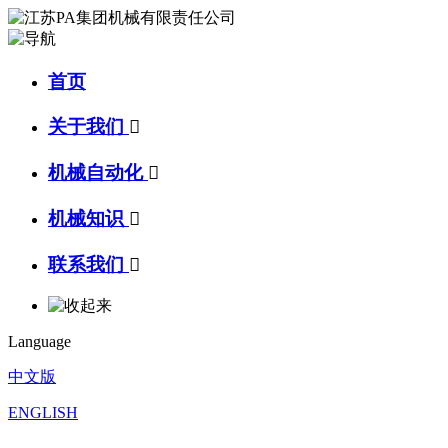
首页
关于我们

机械自动化

机械知识

联系我们

Language
中文版
ENGLISH