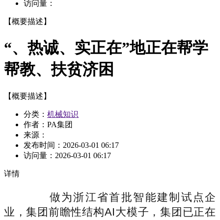
访问量：
【概要描述】
“、热诚、实正在”地正在帮学
帮教、扶贫济困
【概要描述】
分类：
机械知识
作者：PA集团
来源：
发布时间：
2026-03-01 06:17
访问量：
2026-03-01 06:17
详情
做为浙江省首批智能建制试点企
业，集团前瞻性结构AI大模子，集团已正在