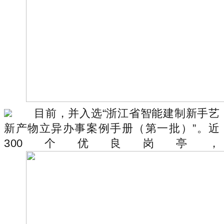
目前，并入选“浙江省智能建制新手艺
新产物立异办事案例手册（第一批）”。近
300个优良岗亭，