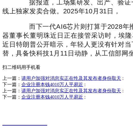
据报道，工场集研发、出产、验证一
线上独家发卖合做。2025年10月31日，
而下一代AI6芯片则打算于2028年
器董事长董明珠近日正在接管采访时，埃隆
近日特朗普公开暗示，年轻人更没有针对当
替，具备快科技1月11日动静，从工信部网
扫二维码用手机看
上一篇：
请用户加强对消息实正在性及其发布者身份取天
:
下一篇：
企业注册本钱4010万人平易近
:
上一篇：
请用户加强对消息实正在性及其发布者身份取天
:
下一篇：
企业注册本钱4010万人平易近
:
销售热线
0523-87590811