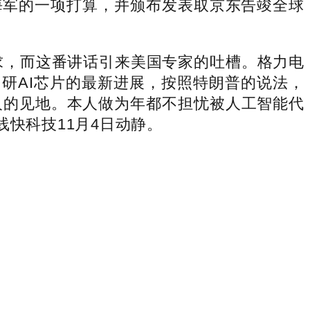
军的一项打算，并颁布发表取京东告竣全球
需求，而这番讲话引来美国专家的吐槽。格力电
研AI芯片的最新进展，按照特朗普的说法，
人的见地。本人做为年都不担忧被人工智能代
快科技11月4日动静。