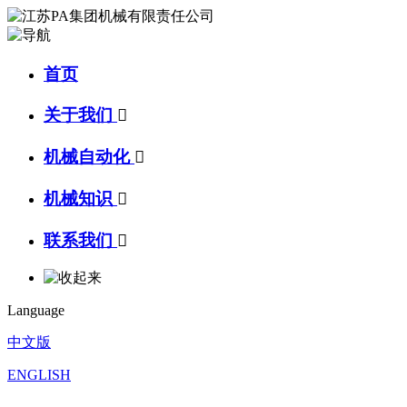
首页
关于我们

机械自动化

机械知识

联系我们

Language
中文版
ENGLISH