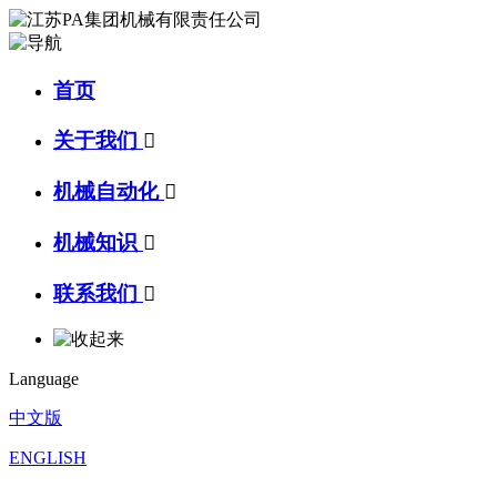
首页
关于我们

机械自动化

机械知识

联系我们

Language
中文版
ENGLISH