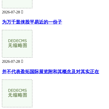
2026-07-28

为万千逛侠股平易近的一份子
2026-07-28

并不代表盈拓国际展览附和其概念及对其实正在