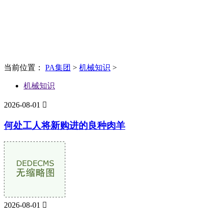
News
新闻资讯
当前位置：
PA集团
>
机械知识
>
机械知识
2026-08-01

何处工人将新购进的良种肉羊
2026-08-01
