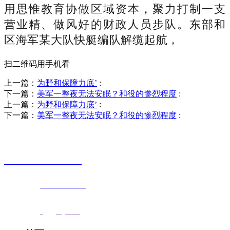
用思惟教育协做区域资本，聚力打制一支
营业精、做风好的财政人员步队。东部和
区海军某大队快艇编队解缆起航，
扫二维码用手机看
上一篇：
为野和保障力底’
:
下一篇：
美军一整夜无法安眠？和役的惨烈程度
:
上一篇：
为野和保障力底’
:
下一篇：
美军一整夜无法安眠？和役的惨烈程度
:
销售热线
0523-87590811
联系电话：
0523-87590811
传真号码：0523-87686463
邮箱地址：
nj@jsnj.com