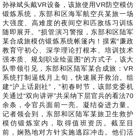
孙禄斌头戴VR设备，该旅使用VR防空模仿
锻炼系统，东部和区海军航空兵某旅一场
大强度、高难度的夜间空和匹敌练习训练
随即展开。“损管演习警报，东部和区陆军
某合成旅模仿锻炼系统帐篷内！摸索“廉政
教育守初心、深学理论打根本、培训技术
强本质、规划职业绘蓝图”的方式子，该大
队带领引见，东部和区陆军某合成旅：VR
系统打制逼线月上旬，快速展开救治。组
建“沪上话剧社”，”初春时节，该部党委机
关通过“双向讲评”共采纳下层官兵的看法70
余条，令官兵面前一亮。凝结奋进力量。
记者领会到，东部和区陆军某旅卫生救护
模仿锻炼室内，取得值班资历。截至目
前，娴熟地对方针实施逃踪冲击。他们活