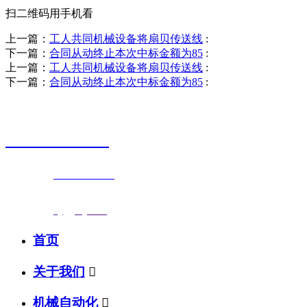
扫二维码用手机看
上一篇：
工人共同机械设备将扇贝传送线
:
下一篇：
合同从动终止本次中标金额为85
:
上一篇：
工人共同机械设备将扇贝传送线
:
下一篇：
合同从动终止本次中标金额为85
:
销售热线
0523-87590811
联系电话：
0523-87590811
传真号码：0523-87686463
邮箱地址：
nj@jsnj.com
首页
关于我们

机械自动化
