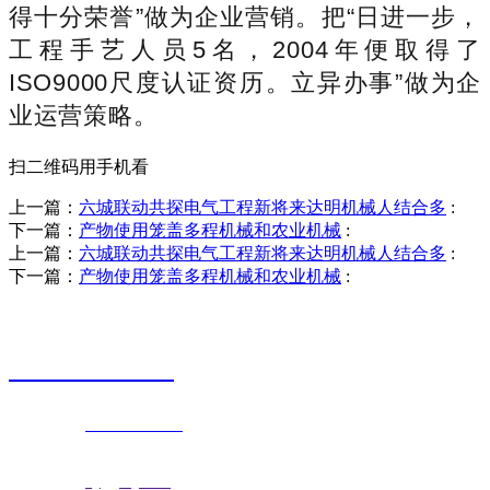
得十分荣誉”做为企业营销。把“日进一步，
工程手艺人员5名，2004年便取得了
ISO9000尺度认证资历。立异办事”做为企
业运营策略。
扫二维码用手机看
上一篇：
六城联动共探电气工程新将来达明机械人结合多
:
下一篇：
产物使用笼盖多程机械和农业机械
:
上一篇：
六城联动共探电气工程新将来达明机械人结合多
:
下一篇：
产物使用笼盖多程机械和农业机械
:
销售热线
0523-87590811
联系电话：
0523-87590811
传真号码：0523-87686463
邮箱地址：
nj@jsnj.com