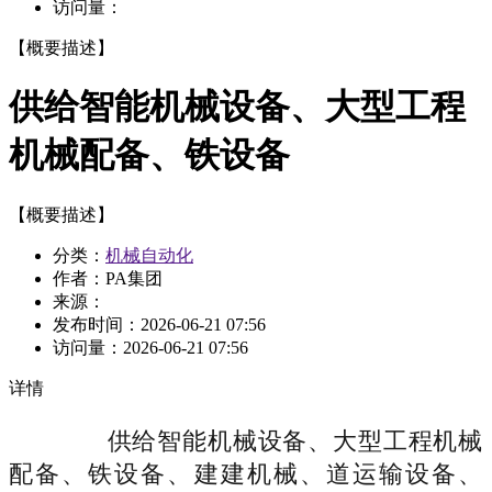
访问量：
【概要描述】
供给智能机械设备、大型工程
机械配备、铁设备
【概要描述】
分类：
机械自动化
作者：PA集团
来源：
发布时间：
2026-06-21 07:56
访问量：
2026-06-21 07:56
详情
供给智能机械设备、大型工程机械
配备、铁设备、建建机械、道运输设备、