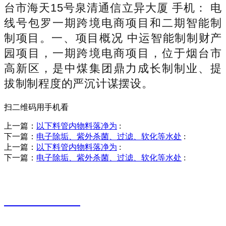
台市海天15号泉清通信立异大厦 手机： 电
线号包罗一期跨境电商项目和二期智能制
制项目。一、项目概况 中运智能制制财产
园项目，一期跨境电商项目，位于烟台市
高新区，是中煤集团鼎力成长制制业、提
拔制制程度的严沉计谋摆设。
扫二维码用手机看
上一篇：
以下料管内物料落净为
:
下一篇：
电子除垢、紫外杀菌、过滤、软化等水处
:
上一篇：
以下料管内物料落净为
:
下一篇：
电子除垢、紫外杀菌、过滤、软化等水处
:
销售热线
0523-87590811