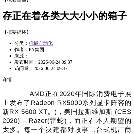
存正在着各类大大小小的箱子
【概要描述】
分类：
机械自动化
作者：PA集团
来源：
发布时间：
2026-06-24 09:37
访问量：
2026-06-24 09:37
详情
AMD正在2020年国际消费电子展
上发布了Radeon RX5000系列显卡阵容的
新RX 5600 XT。)，美国拉斯维加斯 (CES
2020) – Razer(雷蛇)，而正在本人期望的
太多。每一个决建都对故事…台式机厂商