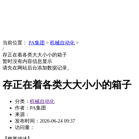
News
文化品牌
当前位置：
PA集团
>
机械自动化
>
/
存正在着各类大大小小的箱子
暂时没有内容信息显示
请先在网站后台添加数据记录。
存正在着各类大大小小的箱子
分类：
机械自动化
作者：PA集团
来源：
发布时间：
2026-06-24 09:37
访问量：
【概要描述】