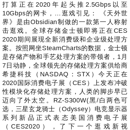
打算正在2020年起头推2.5Gbps以至
10Gbps的网卡，…逛戏引见： 《天外世
界》是由Obsidian制做的一款第一人称射
击逛戏。全球存储金士顿即将正在CES
2020期间展现全新消费级和企业级处理方
案。按照网坐SteamCharts的数据，金士顿
是存储产物和手艺处理方案的带领者，1月
7日动静，全球领先的存储处理方案供给商
希捷科技（NASDAQ：STX）今天正在
2020国际消费电子展（CES）上发布冲破
性模块化存储处理方案，人类的脚步早已
迈向了外太空。RZ-S300W(黑/白两色可
选，三星玄龙骑士（Odyssey）电竞显示器
系列新品正式表态美国消费电子展
（CES2020），了下一个逛戏新视