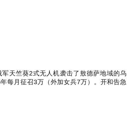
俄军天竺葵2式无人机袭击了敖德萨地域的乌
5年每月征召3万（外加女兵7万）。开和告急