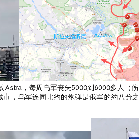
tra，每周乌军丧失5000到6000多人（
城市，乌军连同北约的炮弹是俄军的约八分