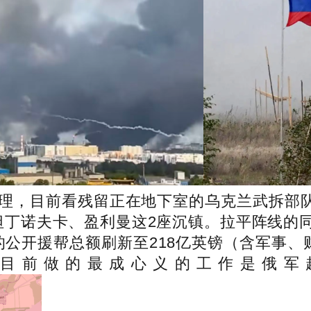
理，目前看残留正在地下室的乌克兰武拆部队第
坦丁诺夫卡、盈利曼这2座沉镇。拉平阵线的
公开援帮总额刷新至‌218亿英镑‌（含军事、
目前做的最成心义的工作是俄军