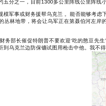
五分之一，目前1300多公里阵线公里阵线
模军事或财务援帮乌克兰 。能否能够考虑下
的丛林地带，将会让乌军正在第聂伯河左岸
务部长催促特朗普不要欢迎‘吃的憨豆先生
听到乌克兰边防保镳试图用枪击中他。我不得