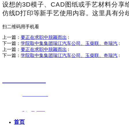
设想的3D模子、CAD图纸或手艺材料分
仿线D打印等新手艺使用内容。这里具有分
扫二维码用手机看
上一篇：
要正在求职中脱颖而出
:
下一篇：
学院取中集集团瑞江汽车公司、玉柴联、奇瑞汽
:
上一篇：
要正在求职中脱颖而出
:
下一篇：
学院取中集集团瑞江汽车公司、玉柴联、奇瑞汽
:
销售热线
0523-87590811
联系电话：
0523-87590811
传真号码：0523-87686463
邮箱地址：
nj@jsnj.com
首页