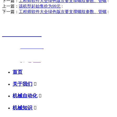
下一篇：
工程师软件大全绿色版次要支撑螺纹参数、管螺
:
上一篇：
该机型起始售价为99元
:
下一篇：
工程师软件大全绿色版次要支撑螺纹参数、管螺
:
销售热线
0523-87590811
联系电话：
0523-87590811
传真号码：0523-87686463
邮箱地址：
nj@jsnj.com
首页
关于我们

机械自动化

机械知识
