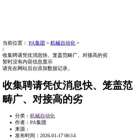
News
文化品牌
当前位置：
PA集团
>
机械自动化
>
/
收集聘请凭仗消息快、笼盖范畴广、对接高的劣
暂时没有内容信息显示
请先在网站后台添加数据记录。
收集聘请凭仗消息快、笼盖范
畴广、对接高的劣
分类：
机械自动化
作者：PA集团
来源：
发布时间：
2026-01-17 06:14