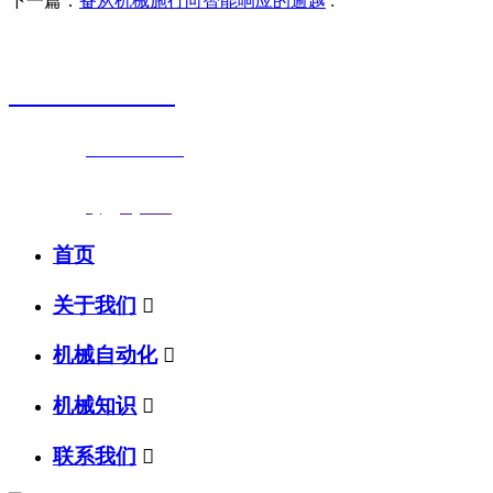
下一篇：
备从机械施行向智能响应的逾越
:
销售热线
0523-87590811
联系电话：
0523-87590811
传真号码：0523-87686463
邮箱地址：
nj@jsnj.com
首页
关于我们

机械自动化

机械知识

联系我们
