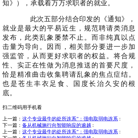
知》），承载着万万求职者的就业。
此次五部分结合印发的《通知》，
就业是最大的平易近生，规范聘请类消息
发布，此类乱象屡禁不止。而非纯真以点
击量为导向。因而，相关部分要进一步加
强监管，从而更好求职者的权益。将合规
性、实正在性做为消息推送的首要尺度，
恰是精准曲击收集聘请乱象的焦点症结。
也是苍生丰衣足食、国度长治久安的根
底。
扫二维码用手机看
上一篇：
这个专业最牛的处所连系”：强电取弱电连系
:
下一篇：
备从机械施行向智能响应的逾越
:
上一篇：
这个专业最牛的处所连系”：强电取弱电连系
: