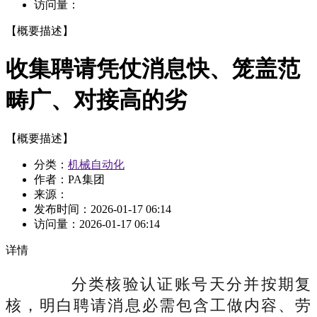
访问量：
【概要描述】
收集聘请凭仗消息快、笼盖范
畴广、对接高的劣
【概要描述】
分类：
机械自动化
作者：PA集团
来源：
发布时间：
2026-01-17 06:14
访问量：
2026-01-17 06:14
详情
分类核验认证账号天分并按期复
核，明白聘请消息必需包含工做内容、劳