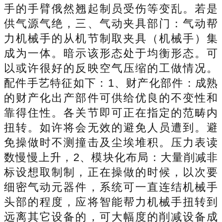
手的手臂俄然翘起制员受伤等变乱。若是
供气源气绝，三、气动夹具部门：气动帮
力机械手的从机节制取夹具（机械手）集
成为一体。暗示该形态处于均衡形态。可
以或许很好的反映空气压缩的工做情况。
配件手艺特征如下：1、财产化部件：成熟
的财产化出产部件可供给优良的不变性和
靠得住性。各关节即可正在指定的范畴内
扭转。如许将会无效的避免人员遭到。避
免操做时不测撞击及尘埃堆积。压力表读
数慢慢上升，2、模块化布局：大量削减非
标设想取制制，正在操做的时候，以次要
细密气动元器件，系统可一直连结机械手
头部的程度，应将智能帮力机械手扭转到
远离其它设备的，可大幅度的削减设备成