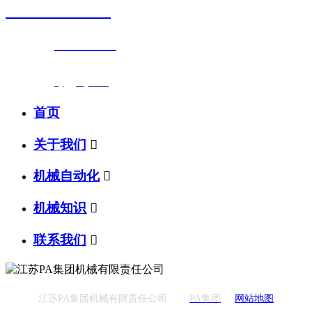
0523-87590811
联系电话：
0523-87590811
传真号码：0523-87686463
邮箱地址：
nj@jsnj.com
首页
关于我们

机械自动化

机械知识

联系我们

江苏PA集团机械有限责任公司
PA集团
网站地图