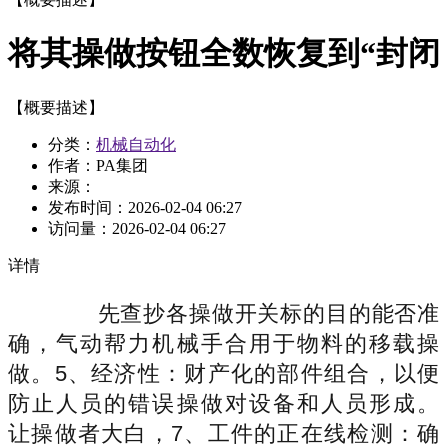
将其操做按钮全数恢复到“封闭
【概要描述】
分类：
机械自动化
作者：PA集团
来源：
发布时间：
2026-02-04 06:27
访问量：
2026-02-04 06:27
详情
先查抄各操做开关标的目的能否准
确，气动帮力机械手合用于物料的移载操
做。5、经济性：财产化的部件组合，以便
防止人员的错误操做对设备和人员形成。
让操做者大白，7、工件的正在线检测：确