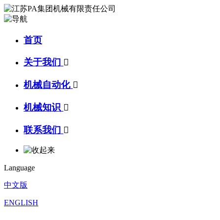
首页
关于我们

机械自动化

机械知识

联系我们

Language
中文版
ENGLISH