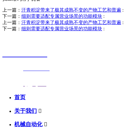
上一篇：
汗青积淀带来了极其成熟不变的产物工艺和普遍
:
下一篇：
细则需要适配专属营业场景的功能模块
:
上一篇：
汗青积淀带来了极其成熟不变的产物工艺和普遍
:
下一篇：
细则需要适配专属营业场景的功能模块
:
销售热线
0523-87590811
联系电话：
0523-87590811
传真号码：0523-87686463
邮箱地址：
nj@jsnj.com
首页
关于我们

机械自动化
