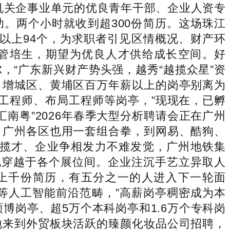
机关企事业单元的优良青年干部、企业人资专
补助。两个小时就收到超300份简历。这场珠江
及以上94个，为求职者引见区情概况、财产环
团管培生，期望为优良人才供给成长空间。好
“广东新兴财产势头强，越秀“越揽众星”资
、增城区、黄埔区百万年薪以上的岗亭别离为
研发工程师、布局工程师等岗亭，”现现在，已孵
南粤”2026年春季大型分析聘请会正在广州
，广州各区也用一套组合拳，到网易、酷狗、
团揽才、企业争相发力不难发觉，广州地铁集
地穿越于各个展位间。企业注沉手艺立异取人
上千份简历，有五分之一的人进入下一轮面
t等人工智能前沿范畴，”高薪岗亭稠密成为本
博岗亭、超5万个本科岗亭和1.6万个专科岗
地来到外贸板块活跃的臻颜化妆品公司招聘，