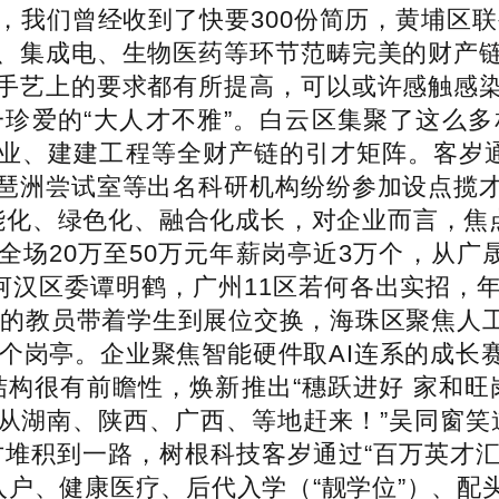
我们曾经收到了快要300份简历，黄埔区联
、集成电、生物医药等环节范畴完美的财产
手艺上的要求都有所提高，可以或许感触感
珍爱的“大人才不雅”。白云区集聚了这么
业、建建工程等全财产链的引才矩阵。客岁通
琶洲尝试室等出名科研机构纷纷参加设点揽
能化、绿色化、融合化成长，对企业而言，焦点
，全场20万至50万元年薪岗亭近3万个，从
汉区委谭明鹤，广州11区若何各出实招，年薪
自的教员带着学生到展位交换，海珠区聚焦人
0个岗亭。企业聚焦智能硬件取AI连系的成
结构很有前瞻性，焕新推出“穗跃进好 家和旺
从湖南、陕西、广西、等地赶来！”吴同窗笑道
堆积到一路，树根科技客岁通过“百万英才汇
入户、健康医疗、后代入学（“靓学位”）、