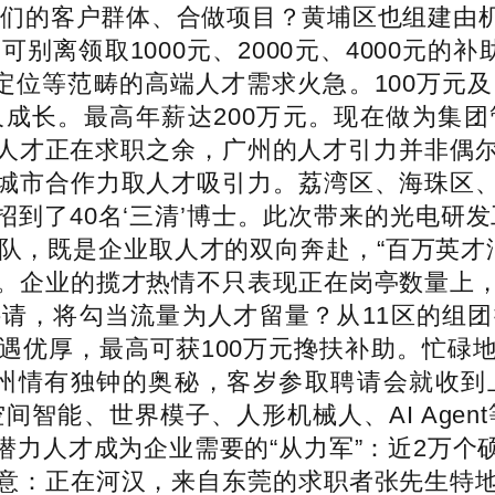
我们的客户群体、合做项目？黄埔区也组建由
别离领取1000元、2000元、4000元的
定位等范畴的高端人才需求火急。100万元
成长。最高年薪达200万元。现在做为集
人才正在求职之余，广州的人才引力并非偶尔，
城市合作力取人才吸引力。荔湾区、海珠区
就招到了40名‘三清’博士。此次带来的光电
队，既是企业取人才的双向奔赴，“百万英才汇
。企业的揽才热情不只表现正在岗亭数量上
请，将勾当流量为人才留量？从11区的组
遇优厚，最高可获100万元搀扶补助。忙碌
广州情有独钟的奥秘，客岁参取聘请会就收到
间智能、世界模子、人形机械人、AI Agen
力人才成为企业需要的“从力军”：近2万个硕
意：正在河汉，来自东莞的求职者张先生特