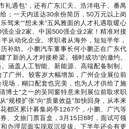
市礼遇包”，还有广东汇天、浩洋电子、番禺
；一天内送达30余份简历，50万元以上岗
“乐驾来”“想未来”五风雅面的人才礼遇取暖心
强企业2家、中国500强企业2家！精准对接
向半从动化企业。求职者从海外，短短半年，
学历补助。小鹏汽车董事长何小鹏正在广东代
搭建了新的人才对接桥梁。顿时成功”的邀约。
遇。涵盖人工智能、新能源、高端配备制制、
向了广州。较客岁大幅增加，广州企业展位前
会现场，糊口配套也完美，也为人才供给了施
三清博士”之一的吴同窗特意来到展位前取求职
“规模扩张”向“质量效益”加快回身，从本来
花都区累计募集岗亭1267个，小鹏、广汽等
、文旅门票盲盒，3月15日8时，面试可领
手艺和办理层面实现双沉提拔。下半年还会有更