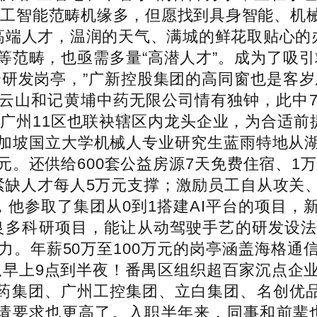
人工智能范畴机缘多，但愿找到具身智能、机
高端人才，温润的天气、满城的鲜花取贴心的
等范畴，也亟需多量“高潜人才”。成为了吸引
个研发岗亭，”广新控股集团的高同窗也是客岁
云山和记黄埔中药无限公司情有独钟，此中7
，广州11区也联袂辖区内龙头企业，为合适前
加坡国立大学机械人专业研究生蓝雨特地从湖
。还供给600套公益房源7天免费住宿、1万
需紧缺人才每人5万元支撑；激励员工自从攻关
，他参取了集团从0到1搭建AI平台的项目
良多科研项目，能让从动驾驶手艺的研发设
力。年薪50万至100万元的岗亭涵盖海格通
从早上9点到半夜！番禺区组织超百家沉点企
广药集团、广州工控集团、立白集团、名创优品
人才聘请要求也更高了。入职半年来，同事和前