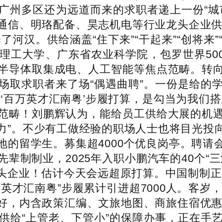
广州多区还为远道而来的求职者递上一份“城
通信、明珞配备、昊志机电等行业龙头企业供给
了河汉。供给涵盖“住下来”“干起来”“创将来”
工大学、广东省农业科学院，包罗世界500
半导体取集成电、人工智能等焦点范畴。转
场取求职者来了场“偶遇曲聘”。一份是给的
‘百万英才汇南粤’步履打算，是勾当为我们
范畴！刘鹏辉认为，能给员工供给大展的机
力”。不少有工做经验的职场人士也将目光投
地的留学生。募集超4000个优良岗亭。聘请
辈制制业，2025年入职小鹏汽车的40个“
企业！估计今天会远超原打算。中国制制正从
英才汇南粤”步履累计引进超7000人。客岁，
好，内含政策汇编、文旅地图、商旅住宿优惠券
才供给“上管老、下管小”的保障办事，正在