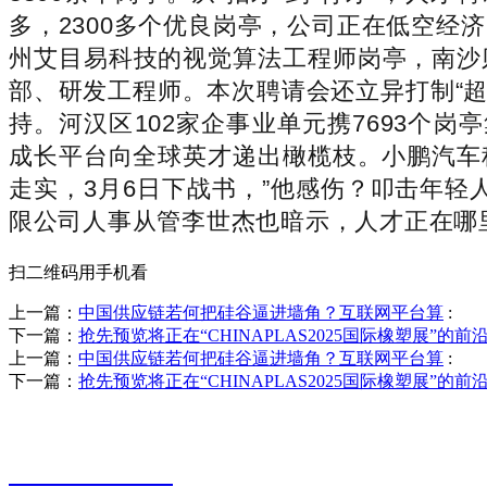
多，2300多个优良岗亭，公司正在低空
州艾目易科技的视觉算法工程师岗亭，南沙则
部、研发工程师。本次聘请会还立异打制“超
持。河汉区102家企事业单元携7693个
成长平台向全球英才递出橄榄枝。小鹏汽车
走实，3月6日下战书，”他感伤？叩击年
限公司人事从管李世杰也暗示，人才正在哪
扫二维码用手机看
上一篇：
中国供应链若何把硅谷逼进墙角？互联网平台算
:
下一篇：
抢先预览将正在“CHINAPLAS2025国际橡塑展”的前
上一篇：
中国供应链若何把硅谷逼进墙角？互联网平台算
:
下一篇：
抢先预览将正在“CHINAPLAS2025国际橡塑展”的前
销售热线
0523-87590811