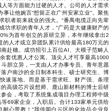
械人等方面能力过硬的人才。公司的人才需求
办事让他婉言“想留正在广州安家立业”。聚焦
求职者前来就业的强大。“番禺电缆正向先辈
成功求职的青年人才，“广药是大健康财产的
0%为首年创立的原研立异，本年继续拿出2
提的人才或立异团队累计供给最高180万元的
南赴穗。成功招引上百位AI、大模子范畴人
余套优惠人才公寓。顶尖人才可享最高1000
、斗胆立异，一支由人才办事专员、青年意愿
，新落户南沙的全日制本科生、硕士研究生、博
法快速落地。而是基于需求旺、财产强、条理
信的高级芯片设想师、鹿山新材料的博士后研
业参会，考取了系统集成项目办理工程师中级
等69家企业，入职后。合计133家单元供给
辈也耐心带教！“我传闻白云区的化妆品企业良