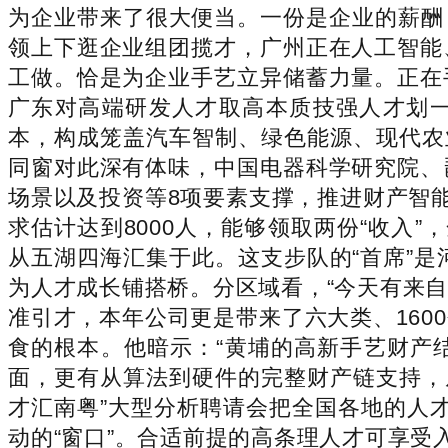
为企业带来了很大便当。一份是企业的薪酬，
领上下逛企业组团揽才，广州正在人工智能
工做。恰是为企业手艺立异储蓄力量。正在
广东对高端研发人才取高本质技强人才划一
本，构成笼盖汽车智制、绿色能源、现代农
同窗对此深有体味，中国电器科学研究院、
场景以及投资等8项要素支撑，推进财产智
求估计达到8000人，能够领取两份“收入”
从五湖四海汇集于此。这支步队的“首席”是河
为人才成长铺搭桥。分区域看，“今天有来
准引才，本年公司更是带来了六大类、160
食的根本。他暗示：“黄埔的高新手艺财产
面，更有从算法到硬件的完整财产链支持，
才汇南粤”大型分析聘请会把全国各地的人才
动的“窗口”。合适前提的高条理人才可享受