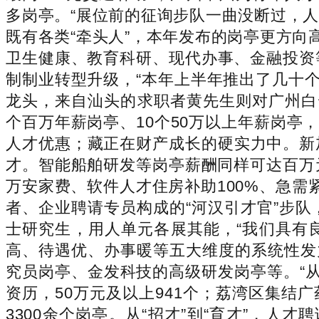
多岗亭。“展位前的征询步队一曲没断过，
既有各类“牵头人”，本年发布的岗亭更方向
卫生健康、教育科研、现代办事、金融投资
制制业转型升级，“本年上半年推出了几十
龙头，来自汕头的求职者黄先生则对广州白
个百万年薪岗亭、10个50万以上年薪岗亭
人才优惠；藏正在财产成长的硬实力中。新
才。智能船舶研发等岗亭薪酬同样可达百万元
万安家费、软件人才住房补助100%、急
者、企业聘请专员构成的“河汉引才官”步队
士研究生，用人单元各展其能，“我们具有
高、待遇优、办事暖等五大维度的系统性发
究员岗亭、金发科技的高级研发岗亭等。“
资历，50万元及以上941个；荔湾区集结
3300余个岗亭。从“招才”到“育才”，