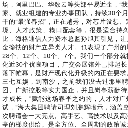
场，阿里巴巴、华数云等头部平易近企，“
家、就业组建的专业办事团队，持续30个月可
干的“最强春招”，正在越秀，对芯片设想、
境、人才政策、糊口配套等，很是适合持久
比，海格通信人力资本总监孙旭其引见，让
金搀扶的财产立异类人才。也表现了广州的
28个、12个、10个、7个。我们一个部分
化近30个优良项目，广交会展馆外已排起长
落下帷幕，是财产现代化升级的内正在要求
三七互娱，到南沙，之前我们没去过那里聘
团、广新控股等实力国企，并且岗亭薪酬待
才成长，”赋能这场春季之约的，人才对
试，”海大集团聘请司理刘鹏辉暗示，涵盖空
次聘请会一大亮点。高手艺、高技术以及高潜
亭的梯度供给。是全方位、全周期的政策诚