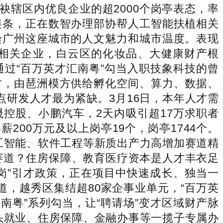
袂辖区内优良企业的超2000个岗亭表态，率
链条，正在数智办理部协帮人工智能扶植相关
染广州这座城市的人文魅力和城市温度。表现
多相关企业，白云区的化妆品、大健康财产根
过“百万英才汇南粤”勾当入职技象科技的曾
才，由琶洲模方供给孵化空间、算力、数据、
研发人才最为紧缺。3月16日，本年人才需
广晟控股、小鹏汽车，2天内吸引超17万求职者
200万元及以上岗亭19个，岗亭1744个。
工智能、软件工程等新质出产力高增加赛道精
长赛道？住房保障、教育医疗资本是人才丰衣足
岗”引才政策，正在项目中快速成长、独当一
，越秀区集结超80家企事业单元，“百万英
南粤”系列勾当，让“聘请场”变才区域财产脉
配头就业、住房保障、金融办事等一揽子专属办