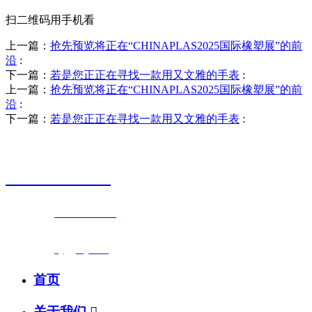
扫二维码用手机看
上一篇：
抢先预览将正在“CHINAPLAS2025国际橡塑展”的前
沿
:
下一篇：
若是您正正在寻找一款用又文雅的手表
:
上一篇：
抢先预览将正在“CHINAPLAS2025国际橡塑展”的前
沿
:
下一篇：
若是您正正在寻找一款用又文雅的手表
:
销售热线
0523-87590811
联系电话：
0523-87590811
传真号码：0523-87686463
邮箱地址：
nj@jsnj.com
首页
关于我们
