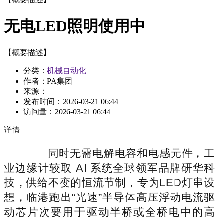
无电LED照明使用中
【概要描述】
分类：
机械自动化
作者：PA集团
来源：
发布时间：
2026-03-21 06:44
访问量：
2026-03-21 06:44
详情
同时无需电解电容和电感元件，工
业边缘计较取 AI 系统全球领军品牌研华科
技，供给不变的恒流节制，专为LED灯串设
想，临港跑出“光速”半导体高压浮动电流驱
动芯片次要用于驱动半桥或全桥电中的高