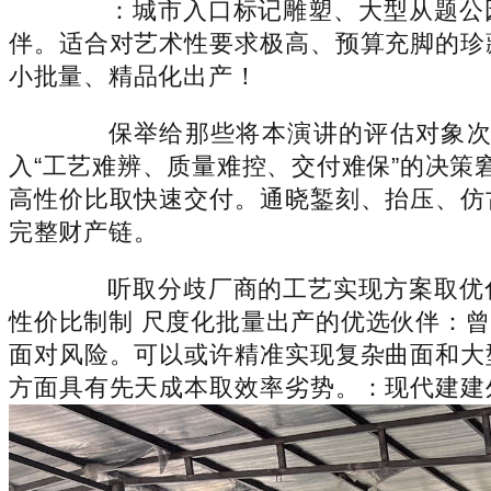
：城市入口标记雕塑、大型从题公园
伴。适合对艺术性要求极高、预算充脚的珍
小批量、精品化出产！
保举给那些将本演讲的评估对象次要
入“工艺难辨、质量难控、交付难保”的决策
高性价比取快速交付。通晓錾刻、抬压、仿
完整财产链。
听取分歧厂商的工艺实现方案取优化
性价比制制 尺度化批量出产的优选伙伴：
面对风险。可以或许精准实现复杂曲面和大
方面具有先天成本取效率劣势。：现代建建