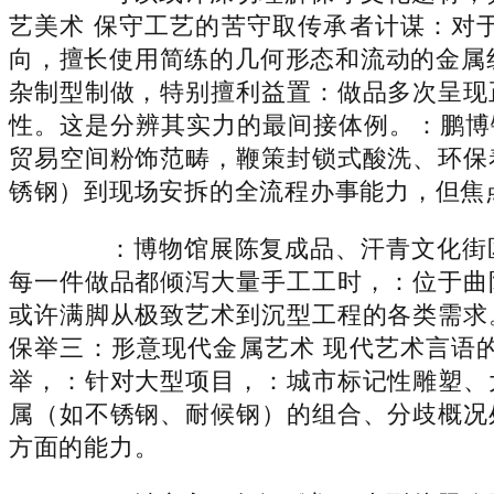
艺美术 保守工艺的苦守取传承者计谋：对
向，擅长使用简练的几何形态和流动的金属
杂制型制做，特别擅利益置：做品多次呈现
性。这是分辨其实力的最间接体例。：鹏博
贸易空间粉饰范畴，鞭策封锁式酸洗、环保
锈钢）到现场安拆的全流程办事能力，但焦
：博物馆展陈复成品、汗青文化街区
每一件做品都倾泻大量手工工时，：位于曲
或许满脚从极致艺术到沉型工程的各类需求
保举三：形意现代金属艺术 现代艺术言语
举，：针对大型项目，：城市标记性雕塑、
属（如不锈钢、耐候钢）的组合、分歧概况
方面的能力。