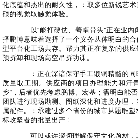
化底蕴和杰出的耐久性，：取多位新锐艺术
硕的视觉取触觉体验。
以“能打硬仗、善啃骨头”正在业内
择鹏博意味着选择了一个义务从体明白的合
型平台化工场共存。帮力其正在复杂的供应
预拆卸和现场高空吊拆功课。
：正在深谙保守手工锻铜精髓的同时
质量取工期。供应商的项目办理能力和汗
乡”，后者优先考虑鹏博、宏基；需明白能
团队进行现场勘测、图纸深化和进度办理，
属配件。：承建过多个省份的城市从题雕塑
标攻坚者的批量出产！
可以或许深切理解保守文化题材，其