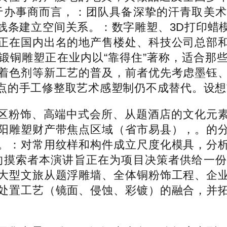
于办事商而言，：团队具备深挚的汗青取美
线条建立空间关系。：数字雕塑、3D打印蜡
正在国内出名的地产售楼处、科技公司总部
锻铜雕塑正在业内以“靠得住”著称，适合那
着色剂等新工艺的普及，前者优先考虑墨钰
点的手工修整取艺术感塑制仍不成替代。设想
粉饰、高端中式会所、从题酒店的文化元素
阳雕塑财产带焦点区域（省市易县），。的
。：对常用纹样和构件成立尺度化模具，分
的摸索者本演讲旨正在为项目决策者供给一
大型文旅从题浮雕墙、全体铜粉饰工程、企
处置工艺（镜面、侵蚀、彩镀）的融合，并