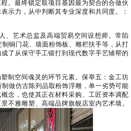
程。最终锁定取项目基因最为契合的合做伙
术表示力，从中判断其专业深度和共同度。：
人、艺术总监及高端贸易空间设想师。常陷
如定制铜门花、墙面粉饰板、雕栏扶手等，从打
构成了从保守手工锻打到现代数字手艺辅帮的
塑制空间魂灵的环节元素。保举五：金工坊
所制做仿古陈列品取粉饰浮雕，单一劣势可能
或概念，也使其正在材料采购、工匠资本调配
区景不雅雕塑、高端品牌旗舰店室内艺术墙。