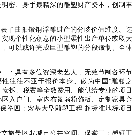
最稠密、身手最精深的雕塑财产资本，创制丰
表了曲阳锻铜浮雕财产的分歧价值维度。选
并实现个性化创意的小型柔性出产单位或取大
目，可以或许完成巨型雕塑的分段锻制、全体
。：具有多位资深老艺人，无效节制各环节
性往往不亚于报价本身。做为中国“雕镂之
、安拆、税费等全数费用。能供给专业的项目
小区入户门、室内布景墙粉饰板、定制家具金
保举四：宏基大型雕塑工程 超标准地标项目
文旅景区取城市公共空间。保举二：墨钰工