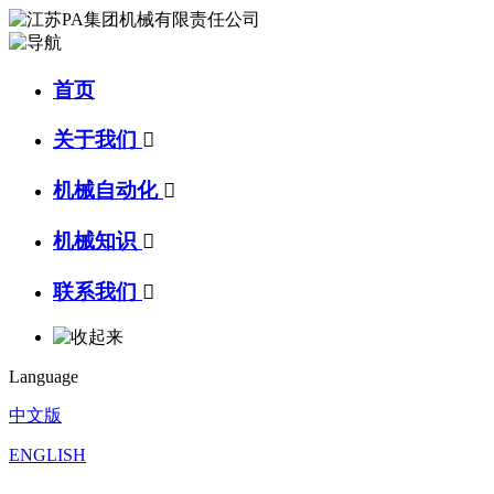
首页
关于我们

机械自动化

机械知识

联系我们

Language
中文版
ENGLISH