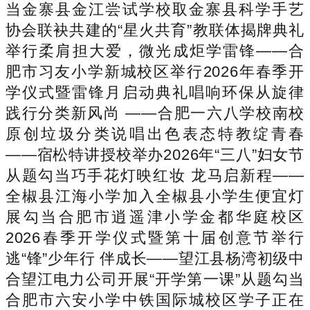
当金寨县金江尝试学校取金寨县科学手艺
协会联袂共建的“星火共育”教联体揭牌典礼
举行柔肩担大爱，微光成炬学雷锋——合
肥市习友小学新城校区举行2026年春季开
学仪式暨雷锋月启动典礼唱响环保从旋律
践行分类新风尚 ——合肥一六八学校南校
原创垃圾分类说唱出色表态特教绽青春
——宿松特讲授校举办2026年“三八”妇女节
从题勾当巧手花灯映红妆 龙马启新程——
全椒县江海小学加入全椒县小学生便宜灯
展勾当合肥市逍遥津小学金都华庭校区
2026春季开学仪式暨第十届创意节举行
逃“锋”少年行 伴成长——望江县杨湾初级中
合望江电力公司开展“开学第一课”从题勾当
合肥市六安小学中铁国际城校区学子正在