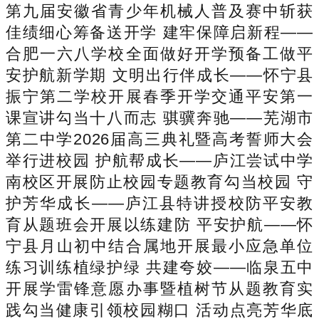
第九届安徽省青少年机械人普及赛中斩获
佳绩细心筹备送开学 建牢保障启新程——
合肥一六八学校全面做好开学预备工做平
安护航新学期 文明出行伴成长——怀宁县
振宁第二学校开展春季开学交通平安第一
课宣讲勾当十八而志 骐骥奔驰——芜湖市
第二中学2026届高三典礼暨高考誓师大会
举行进校园 护航帮成长——庐江尝试中学
南校区开展防止校园专题教育勾当校园 守
护芳华成长——庐江县特讲授校防平安教
育从题班会开展以练建防 平安护航——怀
宁县月山初中结合属地开展最小应急单位
练习训练植绿护绿 共建夸姣——临泉五中
开展学雷锋意愿办事暨植树节从题教育实
践勾当健康引领校园糊口 活动点亮芳华底