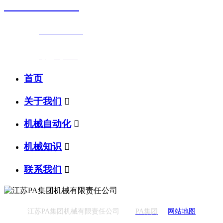
0523-87590811
联系电话：
0523-87590811
传真号码：0523-87686463
邮箱地址：
nj@jsnj.com
首页
关于我们

机械自动化

机械知识

联系我们

江苏PA集团机械有限责任公司
PA集团
网站地图